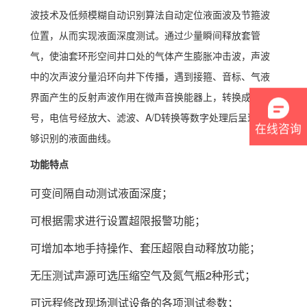
波技术及低频模糊自动识别算法自动定位液面波及节箍波
位置，从而实现液面深度测试。通过少量瞬间释放套管
气，使油套环形空间井口处的气体产生膨胀冲击波，声波
中的次声波分量沿环向井下传播，遇到接箍、音标、气液
界面产生的反射声波作用在微声音换能器上，转换成电信
号，电信号经放大、滤波、A/D转换等数字处理后呈现出能
在线咨询
够识别的液面曲线。
功能特点
可变间隔自动测试液面深度；
可根据需求进行设置超限报警功能；
可增加本地手持操作、套压超限自动释放功能；
无压测试声源可选压缩空气及氮气瓶2种形式；
可远程修改现场测试设备的各项测试参数；