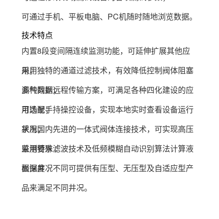
可通过手机、平板电脑、PC机随时随地浏览数据。
技术特点
内置8段变间隔连续监测功能，可延伸扩展其他应
用；
采用独特的通道过滤技术，有效降低控制阀体阻塞
漏气问题；
多种数据远程传输方案，可满足各种四化建设的应
用场景；
可选配手持操控设备，实现本地实时查看设备运行
状况；
采用国内先进的一体式阀体连接技术，可实现高压
监测要求 ;
采用特殊滤波技术及低频模糊自动识别算法计算液
面深度 ;
根据井况不同可提供有压型、无压型及自适应型产
品来满足不同井况。