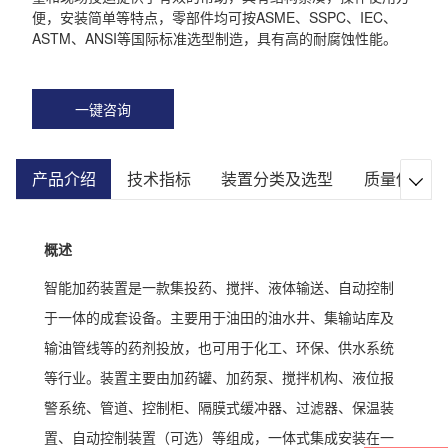
便，安装简单等特点，零部件均可按ASME、SSPC、IEC、
ASTM、ANSI等国际标准选型制造，具有高的耐腐蚀性能。
一键咨询
产品介绍
技术指标
装置分类及选型
质量保证

概述
智能加药装置是一款集投药、搅拌、液体输送、自动控制
于一体的成套设备。主要用于油田的油水井、集输站库及
输油管线等的药剂投放，也可用于化工、环保、供水系统
等行业。装置主要由加药罐、加药泵、搅拌机构、液位报
警系统、管道、控制柜、隔膜式缓冲器、过滤器、保温装
置、自动控制装置（可选）等组成，一体式集成安装在一