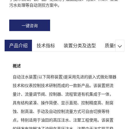
污水处理等自动测控方案中。
一键咨询
产品介绍
技术指标
装置分类及选型
质量保证

概述
自动注水装置(以下简称装置)是采用先进的嵌入式微处理器
技术和仪表控制技术研制而成的一款新产品。该装置把流
量计、流量调节阀、控制器、流程管道有机集成于一体，
具有结构紧凑、操作简便、显示直观、控制精度高、耐腐
蚀、耐高温、手动及自动控制流量方式可自由切换等特
点，特别适用于油田的高压注水、注聚工程使用。该装置
的研发有效解决了油田在高压注水、注聚中无法实现平稳