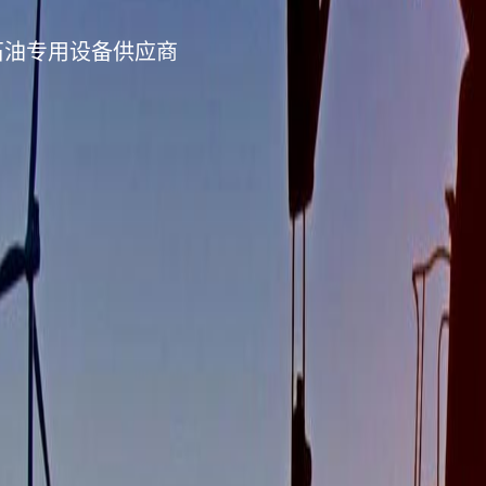
石油专用设备供应商