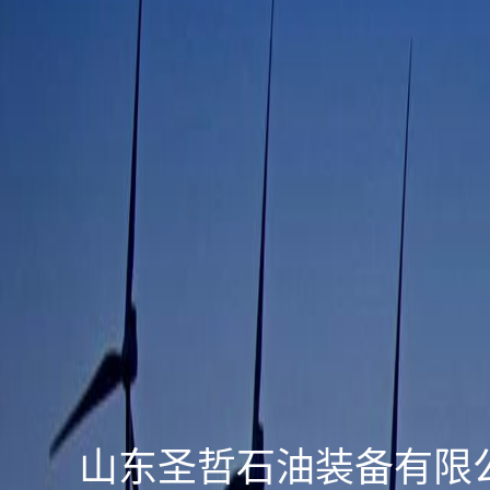
山东圣哲石油装备有限